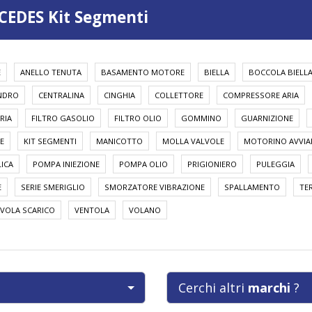
CEDES Kit Segmenti
E
ANELLO TENUTA
BASAMENTO MOTORE
BIELLA
BOCCOLA BIELL
INDRO
CENTRALINA
CINGHIA
COLLETTORE
COMPRESSORE ARIA
RIA
FILTRO GASOLIO
FILTRO OLIO
GOMMINO
GUARNIZIONE
E
KIT SEGMENTI
MANICOTTO
MOLLA VALVOLE
MOTORINO AVVI
ICA
POMPA INIEZIONE
POMPA OLIO
PRIGIONIERO
PULEGGIA
E
SERIE SMERIGLIO
SMORZATORE VIBRAZIONE
SPALLAMENTO
TE
VOLA SCARICO
VENTOLA
VOLANO
Cerchi altri
marchi
?